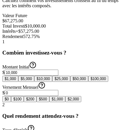
Calculez comment vos investissements croissent au fil du temps
avec les intérêts composés.
Valeur Future
$67,275.00
Total Investi
$10,000.00
Intérêts
+$57,275.00
Rendement
572.75%
1
Combien investissez-vous ?
Montant Initial
$
$
1,000
$
5,000
$
10,000
$
25,000
$
50,000
$
100,000
Versement Mensuel
$
$
0
$
100
$
200
$
500
$
1,000
$
2,000
2
Quel rendement attendez-vous ?