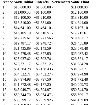
Année
Solde Initial
Intérêts
Versements
Solde Final
1
$10,000.00
+
$1,000.00
-
$11,000.00
2
$11,000.00
+
$1,100.00
-
$12,100.00
3
$12,100.00
+
$1,210.00
-
$13,310.00
4
$13,310.00
+
$1,331.00
-
$14,641.00
5
$14,641.00
+
$1,464.10
-
$16,105.10
6
$16,105.10
+
$1,610.51
-
$17,715.61
7
$17,715.61
+
$1,771.56
-
$19,487.17
8
$19,487.17
+
$1,948.72
-
$21,435.89
9
$21,435.89
+
$2,143.59
-
$23,579.48
10
$23,579.48
+
$2,357.95
-
$25,937.42
11
$25,937.42
+
$2,593.74
-
$28,531.17
12
$28,531.17
+
$2,853.12
-
$31,384.28
13
$31,384.28
+
$3,138.43
-
$34,522.71
14
$34,522.71
+
$3,452.27
-
$37,974.98
15
$37,974.98
+
$3,797.50
-
$41,772.48
16
$41,772.48
+
$4,177.25
-
$45,949.73
17
$45,949.73
+
$4,594.97
-
$50,544.70
18
$50,544.70
+
$5,054.47
-
$55,599.17
19
$55,599.17
+
$5,559.92
-
$61,159.09