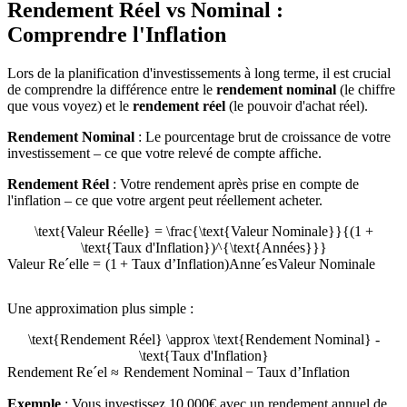
Rendement Réel vs Nominal :
Comprendre l'Inflation
Lors de la planification d'investissements à long terme, il est crucial
de comprendre la différence entre le
rendement nominal
(le chiffre
que vous voyez) et le
rendement réel
(le pouvoir d'achat réel).
Rendement Nominal
: Le pourcentage brut de croissance de votre
investissement – ce que votre relevé de compte affiche.
Rendement Réel
: Votre rendement après prise en compte de
l'inflation – ce que votre argent peut réellement acheter.
\text{Valeur Réelle} = \frac{\text{Valeur Nominale}}{(1 +
\text{Taux d'Inflation})^{\text{Années}}}
Valeur R
e
ˊ
elle
=
(
1
+
Taux d’Inflation
)
Ann
e
ˊ
es
Valeur Nominale
Une approximation plus simple :
\text{Rendement Réel} \approx \text{Rendement Nominal} -
\text{Taux d'Inflation}
Rendement R
e
ˊ
el
≈
Rendement Nominal
−
Taux d’Inflation
Exemple
: Vous investissez 10 000€ avec un rendement annuel de