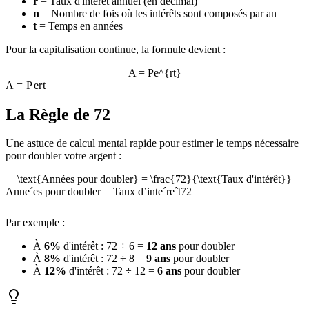
r
= Taux d'intérêt annuel (en décimal)
n
= Nombre de fois où les intérêts sont composés par an
t
= Temps en années
Pour la capitalisation continue, la formule devient :
A = Pe^{rt}
A
=
P
e
r
t
La Règle de 72
Une astuce de calcul mental rapide pour estimer le temps nécessaire
pour doubler votre argent :
\text{Années pour doubler} = \frac{72}{\text{Taux d'intérêt}}
Ann
e
ˊ
es pour doubler
=
Taux d’int
e
ˊ
r
e
ˆ
t
72
Par exemple :
À
6%
d'intérêt : 72 ÷ 6 =
12 ans
pour doubler
À
8%
d'intérêt : 72 ÷ 8 =
9 ans
pour doubler
À
12%
d'intérêt : 72 ÷ 12 =
6 ans
pour doubler