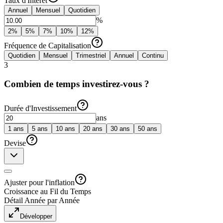
Taux d'Intérêt
Annuel
Mensuel
Quotidien
%
2
%
5
%
7
%
10
%
12
%
Fréquence de Capitalisation
Quotidien
Mensuel
Trimestriel
Annuel
Continu
3
Combien de temps investirez-vous ?
Durée d'Investissement
ans
1
ans
5
ans
10
ans
20
ans
30
ans
50
ans
Devise
Ajuster pour l'inflation
Croissance au Fil du Temps
Détail Année par Année
Développer