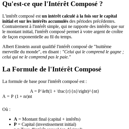
Qu'est-ce que l'Intérêt Composé ?
L'intérêt composé est
un intérêt calculé à la fois sur le capital
initial et sur les intérêts accumulés
des périodes précédentes.
Contrairement à l'intérêt simple, qui ne rapporte des intérêts que sur
le montant initial, l'intérêt composé permet à votre argent de croître
de façon exponentielle au fil du temps.
Albert Einstein aurait qualifié l'intérêt composé de "huitième
merveille du monde", en disant :
"Celui qui le comprend le gagne ;
celui qui ne le comprend pas le paie."
La Formule de l'Intérêt Composé
La formule de base pour l'intérêt composé est :
A = P \left(1 + \frac{r}{n}\right)^{nt}
A
=
P
(
1
+
n
r
)
n
t
Où :
A
= Montant final (capital + intérêts)
P
= Capital (investissement initial)