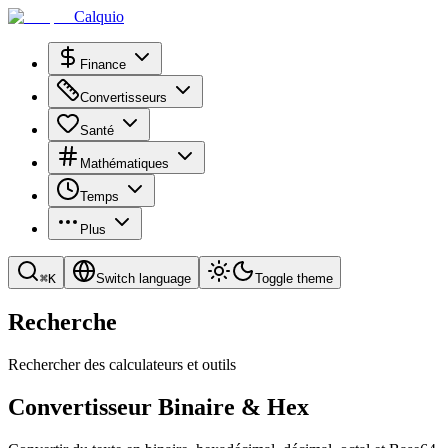
Calquio
Finance
Convertisseurs
Santé
Mathématiques
Temps
Plus
⌘
K
Switch language
Toggle theme
Recherche
Rechercher des calculateurs et outils
Convertisseur Binaire & Hex