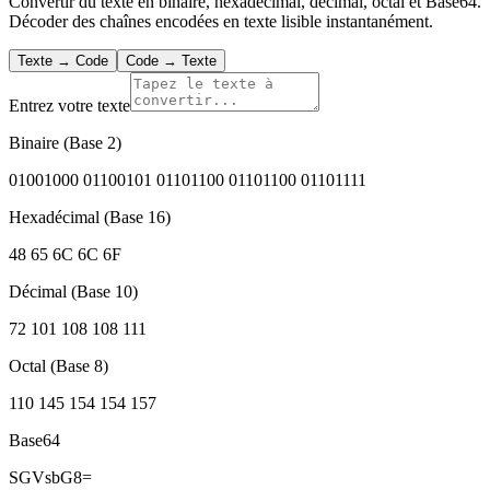
Convertir du texte en binaire, hexadécimal, décimal, octal et Base64.
Décoder des chaînes encodées en texte lisible instantanément.
Texte → Code
Code → Texte
Entrez votre texte
Binaire (Base 2)
01001000 01100101 01101100 01101100 01101111
Hexadécimal (Base 16)
48 65 6C 6C 6F
Décimal (Base 10)
72 101 108 108 111
Octal (Base 8)
110 145 154 154 157
Base64
SGVsbG8=