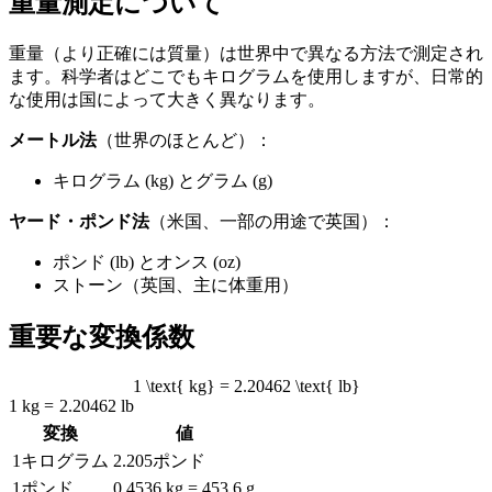
重量測定について
重量（より正確には質量）は世界中で異なる方法で測定され
ます。科学者はどこでもキログラムを使用しますが、日常的
な使用は国によって大きく異なります。
メートル法
（世界のほとんど）：
キログラム (kg) とグラム (g)
ヤード・ポンド法
（米国、一部の用途で英国）：
ポンド (lb) とオンス (oz)
ストーン（英国、主に体重用）
重要な変換係数
1 \text{ kg} = 2.20462 \text{ lb}
1
kg
=
2.20462
lb
変換
値
1キログラム
2.205ポンド
1ポンド
0.4536 kg = 453.6 g