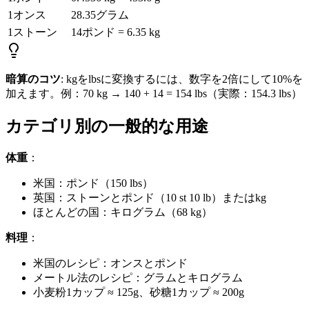
1オンス
28.35グラム
1ストーン
14ポンド = 6.35 kg
暗算のコツ
: kgをlbsに変換するには、数字を2倍にして10%を
加えます。例：70 kg → 140 + 14 = 154 lbs（実際：154.3 lbs）
カテゴリ別の一般的な用途
体重
：
米国：ポンド（150 lbs）
英国：ストーンとポンド（10 st 10 lb）またはkg
ほとんどの国：キログラム（68 kg）
料理
：
米国のレシピ：オンスとポンド
メートル法のレシピ：グラムとキログラム
小麦粉1カップ ≈ 125g、砂糖1カップ ≈ 200g