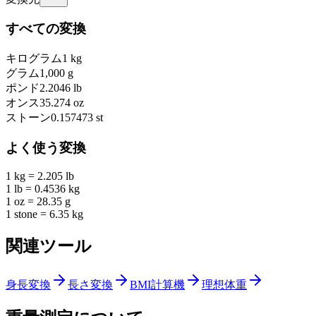
すべての変換
キログラム
1
kg
グラム
1,000
g
ポンド
2.2046
lb
オンス
35.274
oz
ストーン
0.157473
st
よく使う変換
1 kg = 2.205 lb
1 lb = 0.4536 kg
1 oz = 28.35 g
1 stone = 6.35 kg
関連ツール
身長変換
長さ変換
BMI計算機
理想体重