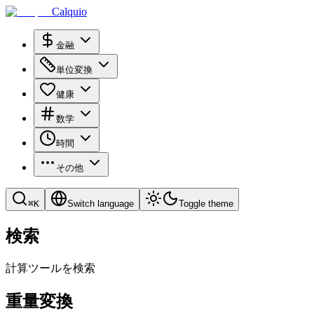
Calquio
金融
単位変換
健康
数学
時間
その他
⌘
K
Switch language
Toggle theme
検索
計算ツールを検索
重量変換