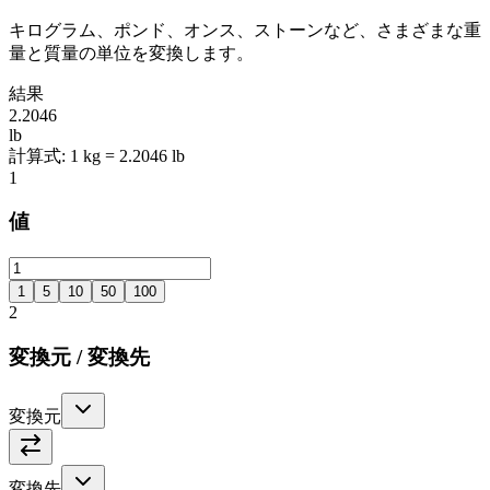
キログラム、ポンド、オンス、ストーンなど、さまざまな重
量と質量の単位を変換します。
結果
2.2046
lb
計算式
:
1 kg = 2.2046 lb
1
値
1
5
10
50
100
2
変換元
/
変換先
変換元
変換先