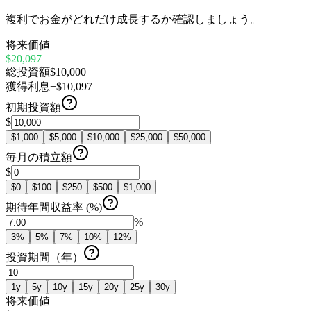
複利でお金がどれだけ成長するか確認しましょう。
将来価値
$20,097
総投資額
$10,000
獲得利息
+$10,097
初期投資額
$
$
1,000
$
5,000
$
10,000
$
25,000
$
50,000
毎月の積立額
$
$
0
$
100
$
250
$
500
$
1,000
期待年間収益率 (%)
%
3
%
5
%
7
%
10
%
12
%
投資期間（年）
1
y
5
y
10
y
15
y
20
y
25
y
30
y
将来価値