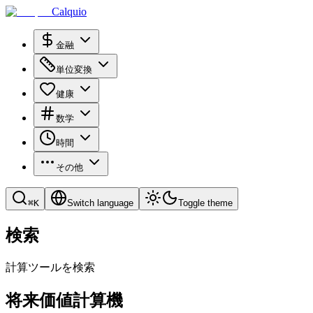
Calquio
金融
単位変換
健康
数学
時間
その他
⌘
K
Switch language
Toggle theme
検索
計算ツールを検索
将来価値計算機